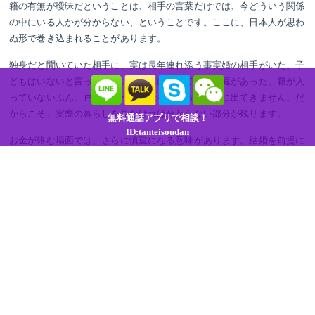
籍の有無が曖昧だということは、相手の言葉だけでは、今どういう関係
の中にいる人かが分からない、ということです。ここに、日本人が思わ
ぬ形で巻き込まれることがあります。
独身だと聞いていた相手に、実は長年連れ添う事実婚の相手がいた。子
どもはいないと言っていたのに、別に育てている家庭があった。籍が入
っていないぶん、戸籍のような記録をたどっても表に出てきません。だ
からこそ、実際の暮らしを見なければ分からない部分が残ります。
無料通話アプリで相談！
ID:tanteisoudan
お金が絡む場面では、さらに慎重になる意味があります。結婚を前提に
援助を続けていたが、相手には別の家庭があり、送ったお金がそちらに
流れていた。こうした話は、事実婚が当たり前の社会だからこそ起こり
ます。相手を疑うためではなく、これから一緒になろうとする相手が、
今どういう関係の中にいるのかを、事実として知っておくためです。
確かめておけば、安心して次に進めます。何もなければ、それがはっき
りする。もし別の関係があれば、進む前に気づける。どちらの結果も、
判断のための材料になります。